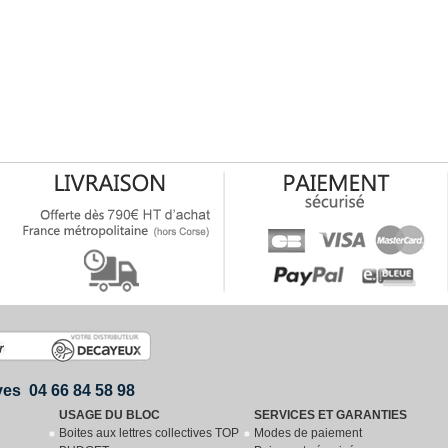
ives 04 66 84 58 98
USAGE DU BLOC
SERVICES ET GARANTIES
Boites aux lettres collectives TOP
Modes de paiement