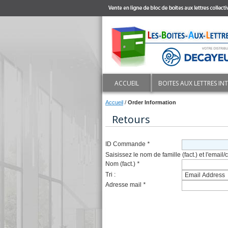
ACCUEIL
BOITES AUX LETTRES IN
Accueil
/
Order Information
Retours
ID Commande
*
Saisissez le nom de famille (fact.) et l'ema
Nom (fact.)
*
Tri :
Adresse mail
*