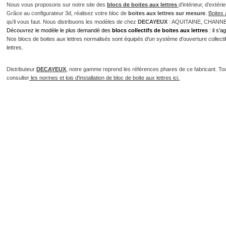
Nous vous proposons sur notre site des
blocs de boites aux lettres
d'intérieur, d'extér
Grâce au configurateur 3d, réalisez votre bloc de
boites aux lettres sur mesure
.
Boites 
qu'il vous faut. Nous distribuons les modèles de chez
DECAYEUX
: AQUITAINE, CHANN
Découvrez le modèle le plus demandé des
blocs collectifs de boites aux lettres
: il s'
Nos blocs de boites aux lettres normalisés sont équipés d'un système d'ouverture collectif 
lettres.
Distributeur
DECAYEUX
, notre gamme reprend les références phares de ce fabricant. To
consulter
les normes et lois d'installation de bloc de boite aux lettres ici.