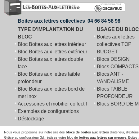
design regroupe design et simplicit
Adapté à la plupart des
immeubles
Boites aux lettres collectives 04 66 84 58 98
ou copropriétés
, il respecte les
TYPE D'IMPLANTATION DU
USAGE DU BLOC
normes postales et saura se
BLOC
Boites aux lettres
distinguer par ses décors de
Bloc Boites aux lettres intérieur
collectives TOP
portillons arrondis.
Bloc Boites aux lettres extérieur
BUDGET
Bloc Boites aux lettres double
Blocs DESIGN
face
Blocs COMPACTS
Bloc Boites aux lettres faible
Blocs ANTI-
profondeur
VANDALISME
Bloc Boites aux lettres bord de
Blocs FAIBLE
mer inox
PROFONDEUR
Accessoires et mobilier collectif
Blocs BORD DE 
Exemples de configurations
Déstockage
Nous vous proposons sur notre site des
blocs de boites aux lettres
d'intérieur, d'extér
Grâce au configurateur 3d, réalisez votre bloc de
boites aux lettres sur mesure
.
Boites 