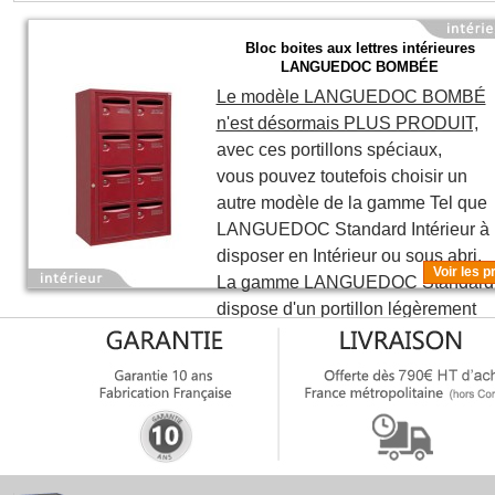
Bloc boites aux lettres intérieures
LANGUEDOC BOMBÉE
Le modèle LANGUEDOC BOMBÉ
n'est désormais PLUS PRODUIT,
avec ces portillons spéciaux,
vous pouvez toutefois choisir un
autre modèle de la gamme Tel que
LANGUEDOC Standard Intérieur
à
disposer en Intérieur ou sous abri.
Voir les p
La gamme LANGUEDOC Standard
dispose d'un portillon légèrement
bombé nommé "Trio" MODERNE.
Le modèle "
Languedoc
" intérieur
bombé est la référence phare de la
gamme
DECAYEUX
avec des
portillons bombés.
Cet
ensemble
collectif de boites aux lettres
au