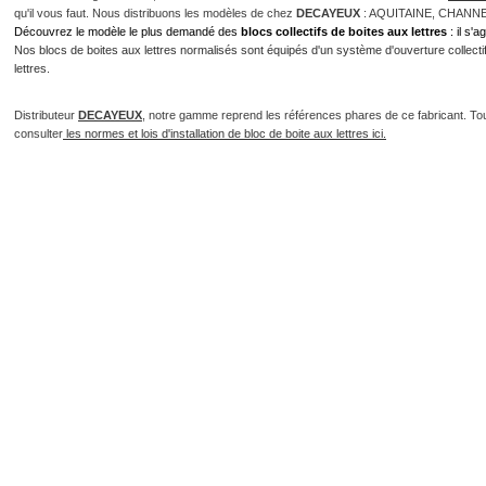
qu'il vous faut. Nous distribuons les modèles de chez
DECAYEUX
: AQUITAINE, CHANN
Découvrez le modèle le plus demandé des
blocs collectifs de boites aux lettres
: il s'
Nos blocs de boites aux lettres normalisés sont équipés d'un système d'ouverture collectif 
lettres.
Distributeur
DECAYEUX
, notre gamme reprend les références phares de ce fabricant. To
consulter
les normes et lois d'installation de bloc de boite aux lettres ici.