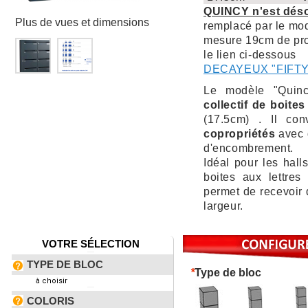
QUINCY n'est déso
Plus de vues et dimensions
remplacé par le m
mesure 19cm de prof
le lien ci-dessous
DECAYEUX "FIFTY
Le modèle "Quinc
collectif de boites
(17.5cm) . Il con
copropriétés
avec 
d'encombrement.
Idéal pour les hall
boites aux lettre
permet de recevoir 
largeur.
VOTRE SÉLECTION
TYPE DE BLOC
*
Type de bloc
à choisir
COLORIS