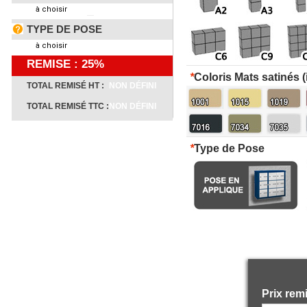
à choisir
TYPE DE POSE
à choisir
REMISE : 25%
*
Coloris Mats satinés (
TOTAL REMISÉ HT :
NON DÉFINI
TOTAL REMISÉ TTC :
NON DÉFINI
*
Type de Pose
0,00 € HT
Prix rem