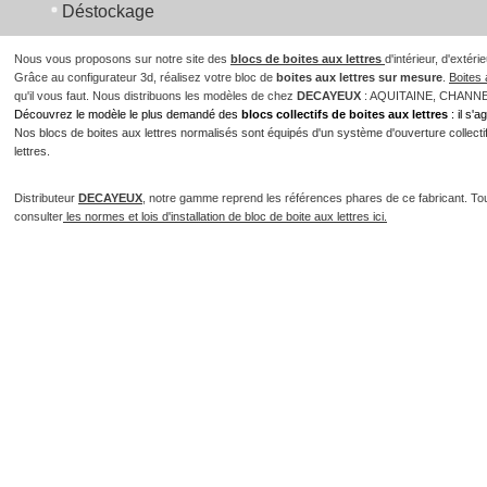
Déstockage
Nous vous proposons sur notre site des
blocs de boites aux lettres
d'intérieur, d'extér
Grâce au configurateur 3d, réalisez votre bloc de
boites aux lettres sur mesure
.
Boites 
qu'il vous faut. Nous distribuons les modèles de chez
DECAYEUX
: AQUITAINE, CHANN
Découvrez le modèle le plus demandé des
blocs collectifs de boites aux lettres
: il s'
Nos blocs de boites aux lettres normalisés sont équipés d'un système d'ouverture collectif 
lettres.
Distributeur
DECAYEUX
, notre gamme reprend les références phares de ce fabricant. To
consulter
les normes et lois d'installation de bloc de boite aux lettres ici.