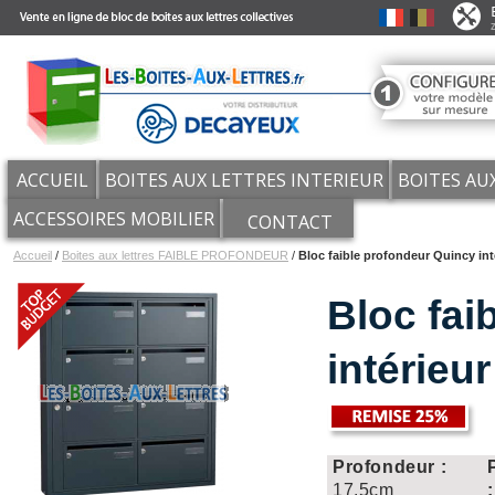
ACCUEIL
BOITES AUX LETTRES INTERIEUR
BOITES AU
ACCESSOIRES MOBILIER
CONTACT
Accueil
/
Boites aux lettres FAIBLE PROFONDEUR
/
Bloc faible profondeur Quincy int
Bloc fai
intérieur
REMISE
:
25%
Profondeur :
17.5cm