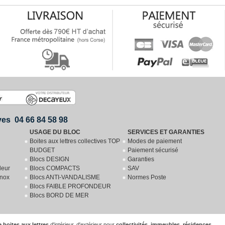
ives 04 66 84 58 98
YER
USAGE DU BLOC
SERVICES ET GARANTIES
Boites aux lettres collectives TOP
Modes de paiement
BUDGET
Paiement sécurisé
Blocs DESIGN
Garanties
deur
Blocs COMPACTS
SAV
inox
Blocs ANTI-VANDALISME
Normes Poste
Blocs FAIBLE PROFONDEUR
Blocs BORD DE MER
e boites aux lettres
d'intérieur, d'extérieur pour
collectivités
,
immeubles
,
résidences
.