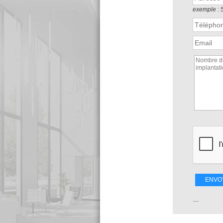
exemple : 
ENVO
....