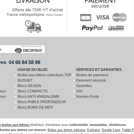
ives 04 66 84 58 98
USAGE DU BLOC
SERVICES ET GARANTIES
Boites aux lettres collectives TOP
Modes de paiement
BUDGET
Paiement sécurisé
Blocs DESIGN
Garanties
deur
Blocs COMPACTS
SAV
inox
Blocs ANTI-VANDALISME
Normes Poste
Blocs FAIBLE PROFONDEUR
Blocs BORD DE MER
e boites aux lettres
d'intérieur, d'extérieur pour
collectivités
,
immeubles
,
résidences
.
boites aux lettres sur mesure
.
Boites aux lettres Intérieur
,
Extérieur
,
Double Face
,
Faible P