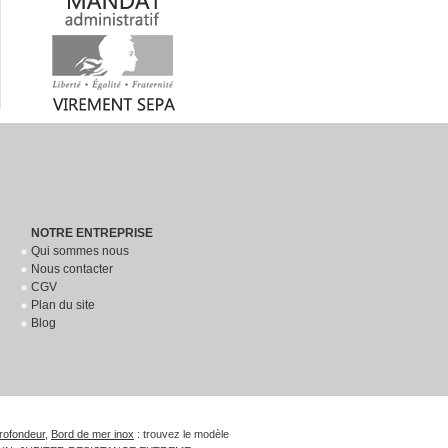
NOTRE ENTREPRISE
Qui sommes nous
Nous contacter
CGV
Plan du site
Blog
rofondeur
,
Bord de mer inox
: trouvez le modèle