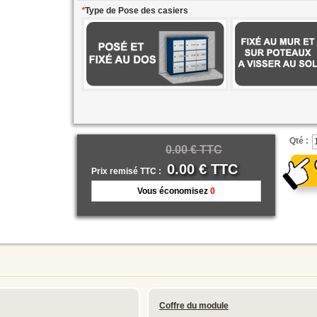
*
Type de Pose des casiers
0,00 € HT
Qté :
0.00 € TTC
0.00 € TTC
Prix remisé TTC :
Vous économisez
0
Coffre du module