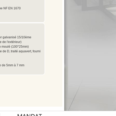
orme NF EN 1670
ier galvanisé 15/10ème
e de l'extérieur)
lon moulé (100*25mm)
e de D, traité aquavert, fourni
se de 5mm à 7 mm