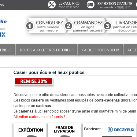
TERIEUR
BOITES AUX LETTRES EXTERIEUR
FAIBLE PROFONDEUR
ACCE
Casier pour école et lieux publics
REMISE
:
30%
Découvrez notre offre de
casiers
cadenassables avec porte collective pour 
Ces blocs
casiers
ou vestiaires sont équipés de
porte-cadenas
(moraillon
casier par un
cadenas
.
Le
cadenas
à utiliser doit disposer d'une anse d'un diamètre mini de 5m
Attention cadenas non fournis !
Fabricant
: