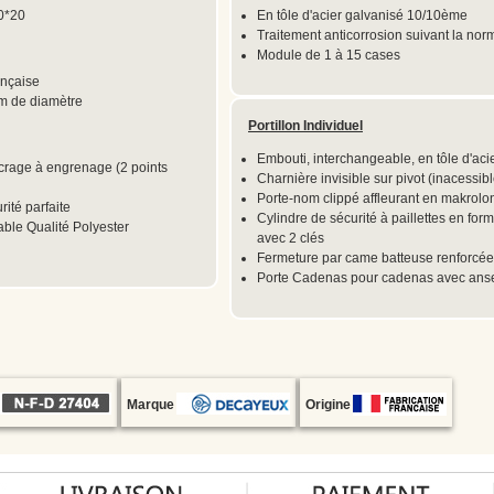
0*20
En tôle d'acier galvanisé 10/10ème
Traitement anticorrosion suivant la n
Module de 1 à 15 cases
ançaise
m de diamètre
Portillon Individuel
Embouti, interchangeable, en tôle d'ac
ncrage à engrenage (2 points
Charnière invisible sur pivot (inacessibl
Porte-nom clippé affleurant en makro
ité parfaite
Cylindre de sécurité à paillettes en form
ble Qualité Polyester
avec 2 clés
Fermeture par came batteuse renforcée
Porte Cadenas pour cadenas avec an
Marque
Origine