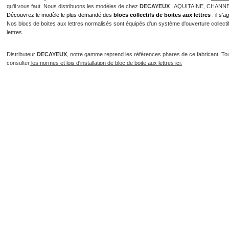
qu'il vous faut. Nous distribuons les modèles de chez
DECAYEUX
: AQUITAINE, CHANN
Découvrez le modèle le plus demandé des
blocs collectifs de boites aux lettres
: il s'
Nos blocs de boites aux lettres normalisés sont équipés d'un système d'ouverture collectif 
lettres.
Distributeur
DECAYEUX
, notre gamme reprend les références phares de ce fabricant. To
consulter
les normes et lois d'installation de bloc de boite aux lettres ici.