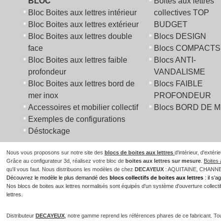
BLOC
Boites aux lettres
Bloc Boites aux lettres intérieur
collectives TOP
Bloc Boites aux lettres extérieur
BUDGET
Bloc Boites aux lettres double
Blocs DESIGN
face
Blocs COMPACTS
Bloc Boites aux lettres faible
Blocs ANTI-
profondeur
VANDALISME
Bloc Boites aux lettres bord de
Blocs FAIBLE
mer inox
PROFONDEUR
Accessoires et mobilier collectif
Blocs BORD DE 
Exemples de configurations
Déstockage
Nous vous proposons sur notre site des
blocs de boites aux lettres
d'intérieur, d'extér
Grâce au configurateur 3d, réalisez votre bloc de
boites aux lettres sur mesure
.
Boites 
qu'il vous faut. Nous distribuons les modèles de chez
DECAYEUX
: AQUITAINE, CHANN
Découvrez le modèle le plus demandé des
blocs collectifs de boites aux lettres
: il s'
Nos blocs de boites aux lettres normalisés sont équipés d'un système d'ouverture collectif 
lettres.
Distributeur
DECAYEUX
, notre gamme reprend les références phares de ce fabricant. To