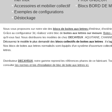
Accessoires et mobilier collectif
Blocs BORD DE 
Exemples de configurations
Déstockage
Nous vous proposons sur notre site des
blocs de boites aux lettres
d'intérieur, d'extér
Grâce au configurateur 3d, réalisez votre bloc de
boites aux lettres sur mesure
.
Boites 
qu'il vous faut. Nous distribuons les modèles de chez
DECAYEUX
: AQUITAINE, CHANN
Découvrez le modèle le plus demandé des
blocs collectifs de boites aux lettres
: il s'
Nos blocs de boites aux lettres normalisés sont équipés d'un système d'ouverture collectif 
lettres.
Distributeur
DECAYEUX
, notre gamme reprend les références phares de ce fabricant. To
consulter
les normes et lois d'installation de bloc de boite aux lettres ici.