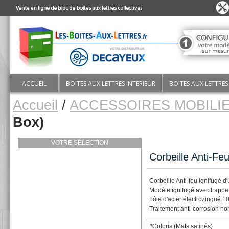
ACCUEIL
BOITES AUX LETTRES INTERIEUR
BOITES AUX LETTRES
Accueil
/
ACCESSOIRES MOBILI
Box)
VOTRE SÉLECTION
Corbeille Anti-Fe
Corbeille Anti-feu Ignifugé d
Modèle ignifugé avec trappe
Tôle d'acier électrozingué 
Traitement anti-corrosion 
*
Coloris (Mats satinés)